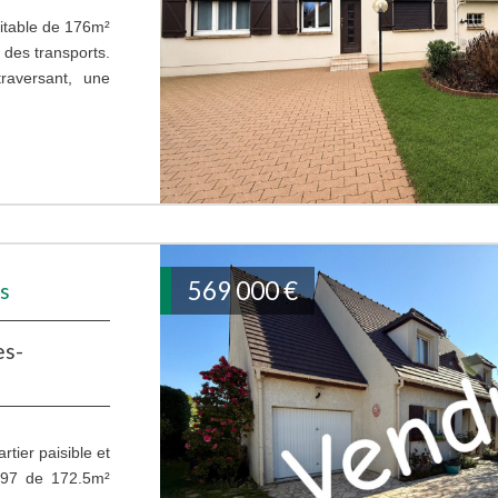
itable de 176m²
 des transports.
raversant, une
569 000
€
es
es-
tier paisible et
1997 de 172.5m²