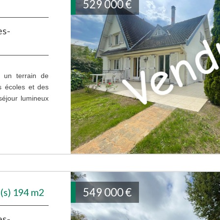
529 000
€
es-
r un terrain de
 écoles et des
séjour lumineux
549 000
€
(s) 194 m2
es-