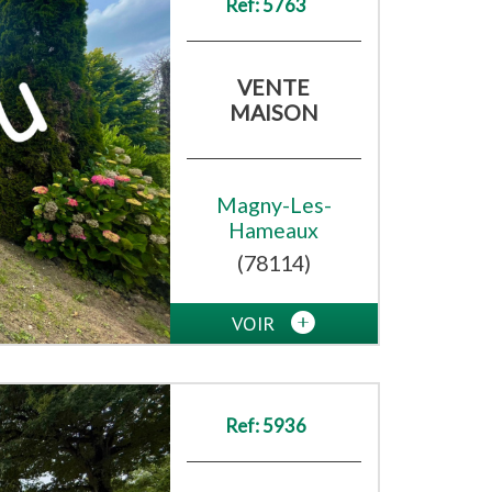
Ref: 5763
VENTE
MAISON
Magny-Les-
Hameaux
(78114)
VOIR
Ref: 5936