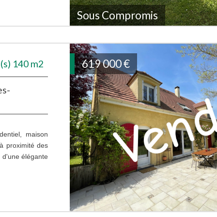
Sous Compromis
619 000
€
(s) 140 m2
es-
dentiel, maison
 à proximité des
 d'une élégante