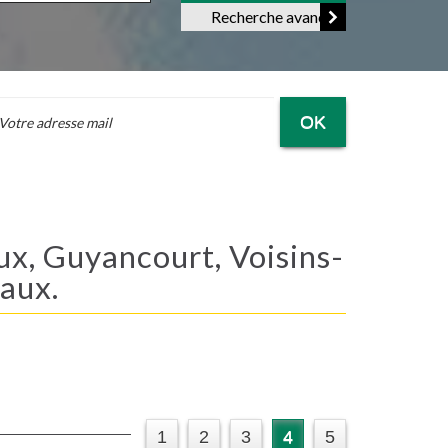
Recherche avancée
OK
aux.
1
2
3
4
5