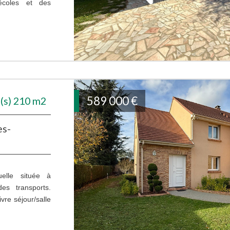
écoles et des
589 000
€
(s) 210 m2
es-
uelle située à
s transports.
re séjour/salle