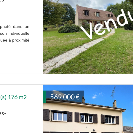
priété dans un
son individuelle
tuée à proximité
569 000
€
(s) 176 m2
es-