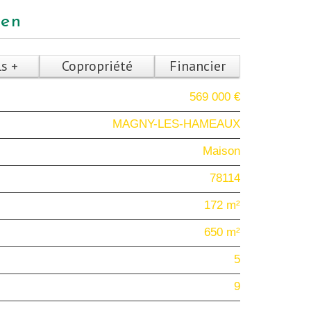
ien
ls +
Copropriété
Financier
569 000 €
MAGNY-LES-HAMEAUX
Maison
78114
172 m²
650 m²
5
9