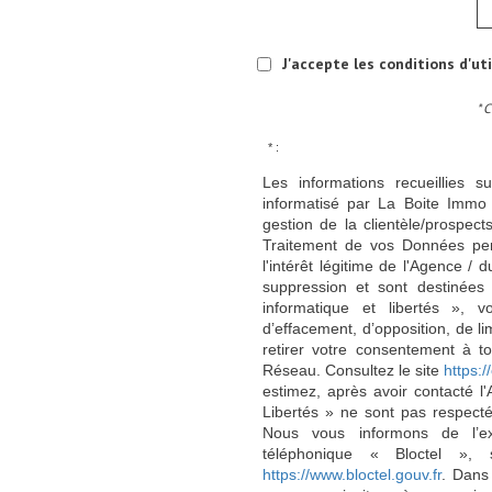
J'accepte les conditions d'ut
* 
* :
Les informations recueillies s
informatisé par La Boite Immo 
gestion de la clientèle/prospe
Traitement de vos Données per
l'intérêt légitime de l'Agence 
suppression et sont destinée
informatique et libertés », v
d’effacement, d’opposition, de l
retirer votre consentement à t
Réseau. Consultez le site
https://
estimez, après avoir contacté l
Libertés » ne sont pas respect
Nous vous informons de l’ex
téléphonique « Bloctel », 
https://www.bloctel.gouv.fr
. Dans