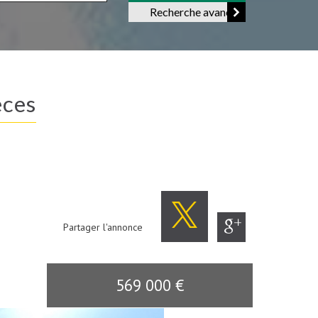
Recherche avancée
èces
Partager l'annonce
569 000
€