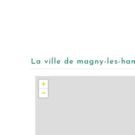
la ville de magny-les-ha
+
−