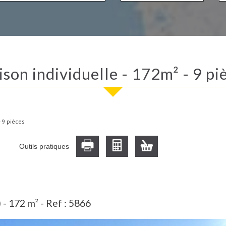
aison individuelle - 172m² - 9 pi
- 9 pièces
Outils pratiques
- 172 m² -
Ref : 5866