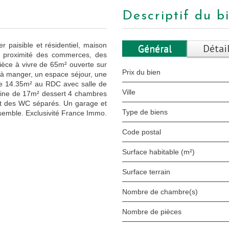
descriptif du b
 paisible et résidentiel, maison
Général
Détai
 à proximité des commerces, des
ièce à vivre de 65m² ouverte sur
Prix du bien
e à manger, un espace séjour, une
de 14.35m² au RDC avec salle de
Ville
nine de 17m² dessert 4 chambres
 et des WC séparés. Un garage et
Type de biens
emble. Exclusivité France Immo.
Code postal
Surface habitable (m²)
surface terrain
Nombre de chambre(s)
Nombre de pièces