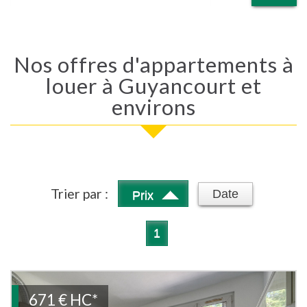
Nos offres d'appartements à
louer à Guyancourt et
environs
Trier par :
Date
Prix
1
671 €
HC*