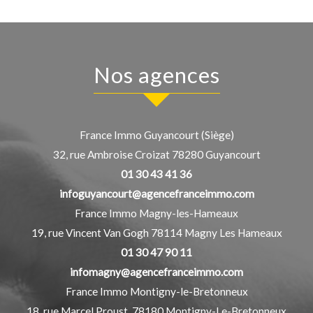
Nos agences
France Immo Guyancourt (Siège)
32, rue Ambroise Croizat
78280
Guyancourt
01 30 43 41 36
infoguyancourt@agencefranceimmo.com
France Immo Magny-les-Hameaux
19, rue Vincent Van Gogh
78114
Magny Les Hameaux
01 30 47 90 11
infomagny@agencefranceimmo.com
France Immo Montigny-le-Bretonneux
18, rue Marcel Proust,
78180
Montigny-Le-Bretonneux