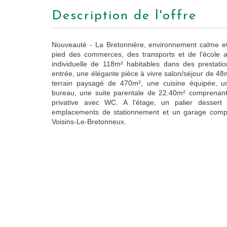
description de l'offre
Nouveauté - La Bretonnière, environnement calme et r
pied des commerces, des transports et de l'école 
individuelle de 118m² habitables dans des prestat
entrée, une élégante pièce à vivre salon/séjour de 48
terrain paysagé de 470m², une cuisine équipée, u
bureau, une suite parentale de 22.40m² comprenant
privative avec WC. A l'étage, un palier desse
emplacements de stationnement et un garage compl
Voisins-Le-Bretonneux.