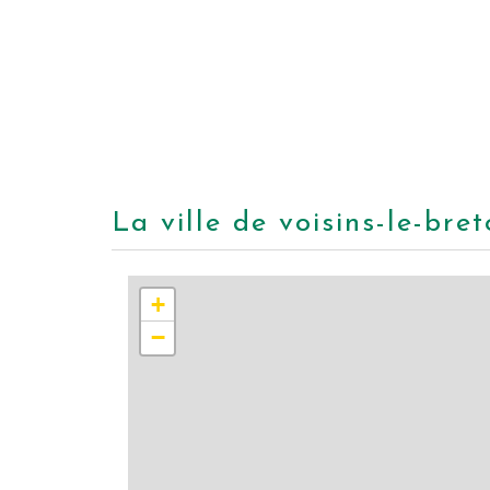
la ville de voisins-le-br
+
−