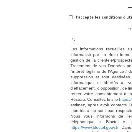
J'accepte les conditions d'ut
* 
* :
Les informations recueillies s
informatisé par La Boite Immo 
gestion de la clientèle/prospe
Traitement de vos Données per
l'intérêt légitime de l'Agence 
suppression et sont destinée
informatique et libertés », v
d’effacement, d’opposition, de l
retirer votre consentement à t
Réseau. Consultez le site
https://
estimez, après avoir contacté l
Libertés » ne sont pas respect
Nous vous informons de l’ex
téléphonique « Bloctel », 
https://www.bloctel.gouv.fr
. Dans