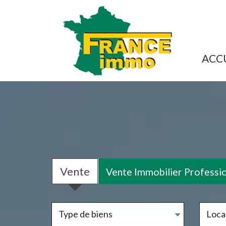
ACC
Vente
Vente Immobilier Professi
Type de biens
Local