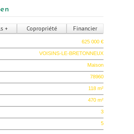
ien
ls +
Copropriété
Financier
625 000 €
VOISINS-LE-BRETONNEUX
Maison
78960
118 m²
470 m²
3
5