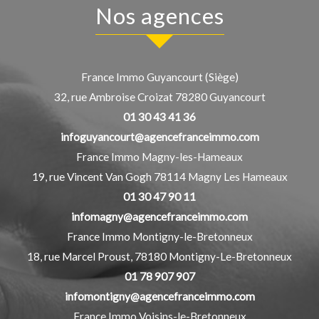
Nos agences
France Immo Guyancourt (Siège)
32, rue Ambroise Croizat
78280
Guyancourt
01 30 43 41 36
infoguyancourt@agencefranceimmo.com
France Immo Magny-les-Hameaux
19, rue Vincent Van Gogh
78114
Magny Les Hameaux
01 30 47 90 11
infomagny@agencefranceimmo.com
France Immo Montigny-le-Bretonneux
18, rue Marcel Proust,
78180
Montigny-Le-Bretonneux
01 78 907 907
infomontigny@agencefranceimmo.com
France Immo Voisins-le-Bretonneux