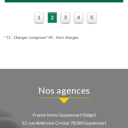
1
2
3
4
5
* CC : Charges comprises
* HC : Hors charges
Nos agences
France Immo Guyancourt (Siège)
32, rue Ambroise Croizat
78280
Guyancourt