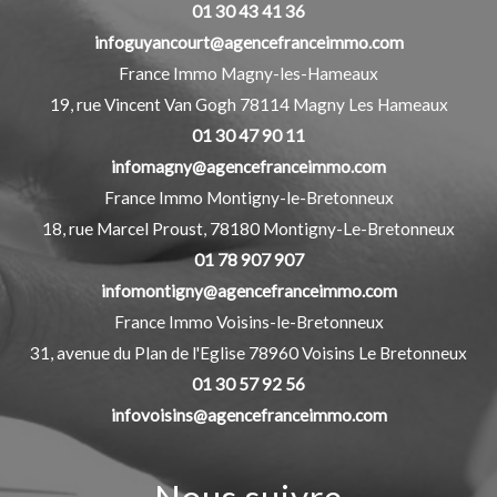
01 30 43 41 36
infoguyancourt@agencefranceimmo.com
France Immo Magny-les-Hameaux
19, rue Vincent Van Gogh
78114
Magny Les Hameaux
01 30 47 90 11
infomagny@agencefranceimmo.com
France Immo Montigny-le-Bretonneux
18, rue Marcel Proust,
78180
Montigny-Le-Bretonneux
01 78 907 907
infomontigny@agencefranceimmo.com
France Immo Voisins-le-Bretonneux
31, avenue du Plan de l'Eglise
78960
Voisins Le Bretonneux
01 30 57 92 56
infovoisins@agencefranceimmo.com
Nous suivre