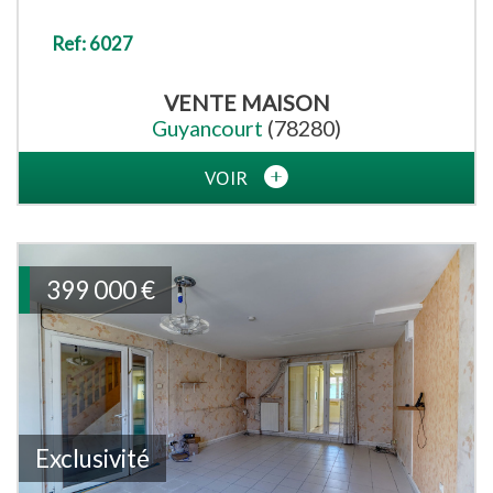
Ref: 6027
VENTE
MAISON
Guyancourt
(78280)
VOIR
399 000
€
Exclusivité