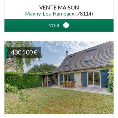
VENTE
MAISON
Magny-Les-Hameaux
(78114)
VOIR
430 500
€