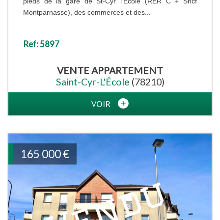
pieds de la gare de St-Cyr l'Ecole (RER C + Sncf
Montparnasse), des commerces et des...
Ref: 5897
VENTE
APPARTEMENT
Saint-Cyr-L'École
(78210)
VOIR
165 000
€