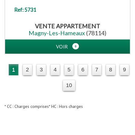
Ref: 5731
VENTE
APPARTEMENT
Magny-Les-Hameaux
(78114)
VOIR
1
2
3
4
5
6
7
8
9
10
* CC : Charges comprises
* HC : Hors charges