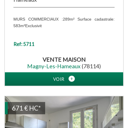
MURS COMMERCIAUX :289m² Surface cadastrale:
583m²Exclusivit
Ref: 5711
VENTE
MAISON
Magny-Les-Hameaux
(78114)
VOIR
671 €
HC*