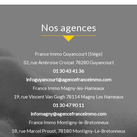
Nos agences
France Immo Guyancourt (Siège)
32, rue Ambroise Croizat
78280
Guyancourt
01 30 43 41 36
infoguyancourt@agencefranceimmo.com
France Immo Magny-les-Hameaux
19, rue Vincent Van Gogh
78114
Magny Les Hameaux
01 30 47 90 11
infomagny@agencefranceimmo.com
France Immo Montigny-le-Bretonneux
18, rue Marcel Proust,
78180
Montigny-Le-Bretonneux