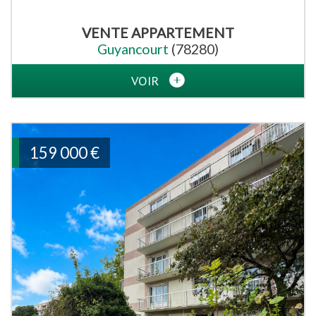
VENTE
APPARTEMENT
Guyancourt
(78280)
VOIR
159 000
€