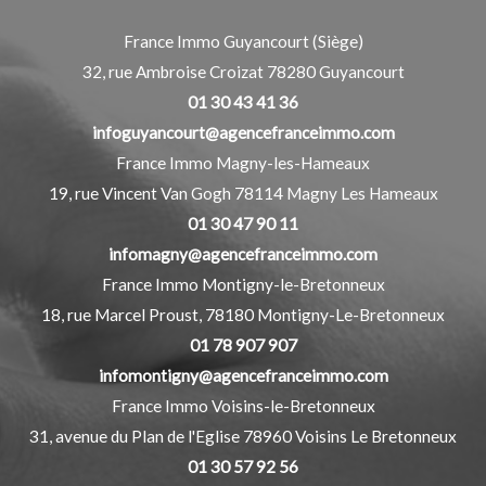
France Immo Guyancourt (Siège)
32, rue Ambroise Croizat
78280
Guyancourt
01 30 43 41 36
infoguyancourt@agencefranceimmo.com
France Immo Magny-les-Hameaux
19, rue Vincent Van Gogh
78114
Magny Les Hameaux
01 30 47 90 11
infomagny@agencefranceimmo.com
France Immo Montigny-le-Bretonneux
18, rue Marcel Proust,
78180
Montigny-Le-Bretonneux
01 78 907 907
infomontigny@agencefranceimmo.com
France Immo Voisins-le-Bretonneux
31, avenue du Plan de l'Eglise
78960
Voisins Le Bretonneux
01 30 57 92 56