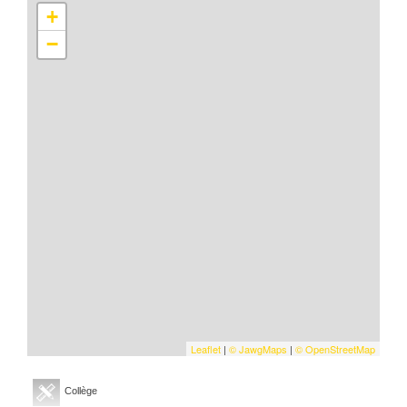
+
−
Leaflet
|
©
Jawg
Maps
|
© OpenStreetMap
Collège