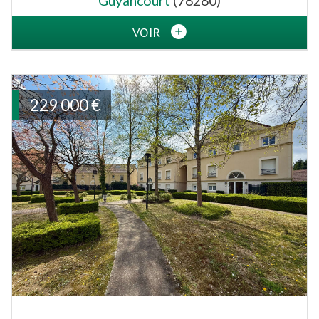
Guyancourt
(78280)
VOIR
229 000
€