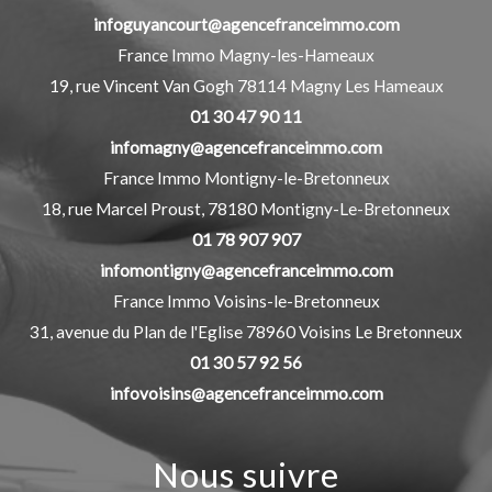
infoguyancourt@agencefranceimmo.com
France Immo Magny-les-Hameaux
19, rue Vincent Van Gogh
78114
Magny Les Hameaux
01 30 47 90 11
infomagny@agencefranceimmo.com
France Immo Montigny-le-Bretonneux
18, rue Marcel Proust,
78180
Montigny-Le-Bretonneux
01 78 907 907
infomontigny@agencefranceimmo.com
France Immo Voisins-le-Bretonneux
31, avenue du Plan de l'Eglise
78960
Voisins Le Bretonneux
01 30 57 92 56
infovoisins@agencefranceimmo.com
Nous suivre