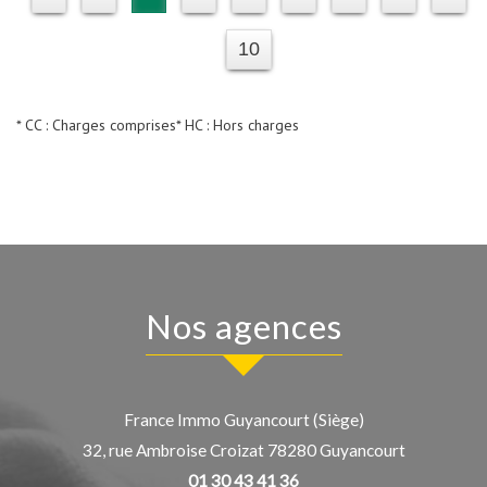
10
* CC : Charges comprises
* HC : Hors charges
Nos agences
France Immo Guyancourt (Siège)
32, rue Ambroise Croizat
78280
Guyancourt
01 30 43 41 36