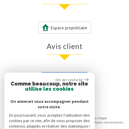
Espace propriétaire
avis client
Voir nos avis clients
On en reste là
Comme beaucoup, notre site
0 avis
utilise les cookies
On aimerait vous accompagner pendant
votre visite.
En poursuivant, vous acceptez l'utilisation des
© 2026 | Tous droits réservés | Traduction powered by Google
cookies par ce site, afin de vous proposer des
Plan du site
-
Mentions légales
-
Nos honoraires
-
Liens
-
Admin
-
Toutes nos annonces
-
contenus adaptés et réaliser des statistiques !
Politique RGPD