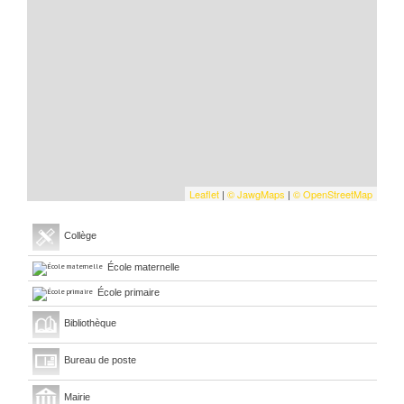
Leaflet
|
©
Jawg
Maps
|
© OpenStreetMap
Collège
École maternelle
École primaire
Bibliothèque
Bureau de poste
Mairie