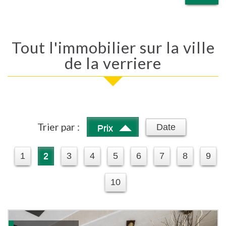
Tout l'immobilier sur la ville
de la verriere
Trier par :
Date
Prix
1
2
3
4
5
6
7
8
9
10