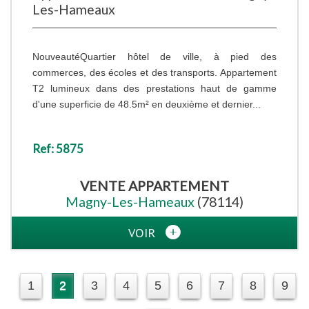
Les-Hameaux
NouveautéQuartier hôtel de ville, à pied des
commerces, des écoles et des transports. Appartement
T2 lumineux dans des prestations haut de gamme
d'une superficie de 48.5m² en deuxième et dernier...
Ref: 5875
VENTE
APPARTEMENT
Magny-Les-Hameaux
(78114)
VOIR
1
2
3
4
5
6
7
8
9