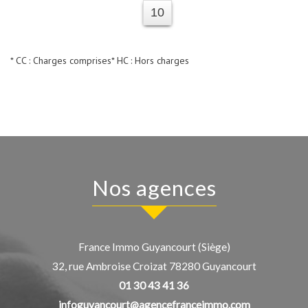
10
* CC : Charges comprises
* HC : Hors charges
Nos agences
France Immo Guyancourt (Siège)
32, rue Ambroise Croizat
78280
Guyancourt
01 30 43 41 36
infoguyancourt@agencefranceimmo.com