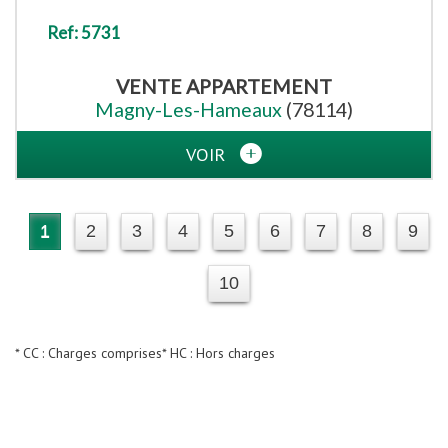
Ref: 5731
VENTE
APPARTEMENT
Magny-Les-Hameaux
(78114)
VOIR
1
2
3
4
5
6
7
8
9
10
* CC : Charges comprises
* HC : Hors charges