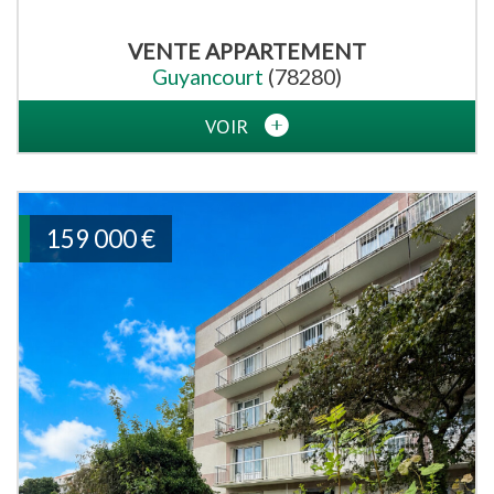
VENTE
APPARTEMENT
Guyancourt
(78280)
VOIR
159 000
€