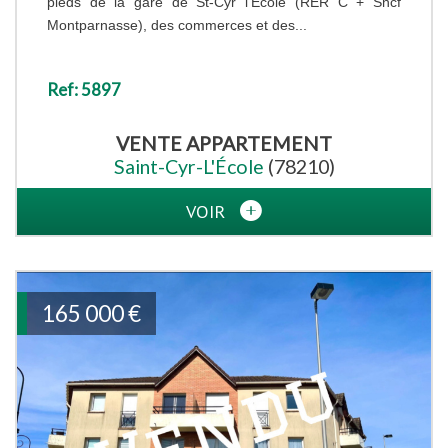
pieds de la gare de St-Cyr l'Ecole (RER C + Sncf
Montparnasse), des commerces et des...
Ref: 5897
VENTE
APPARTEMENT
Saint-Cyr-L'École
(78210)
VOIR
165 000
€