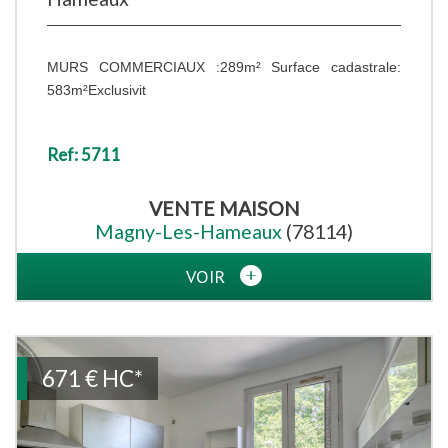
MURS COMMERCIAUX :289m² Surface cadastrale:
583m²Exclusivit
Ref: 5711
VENTE
MAISON
Magny-Les-Hameaux
(78114)
VOIR
671 €
HC*