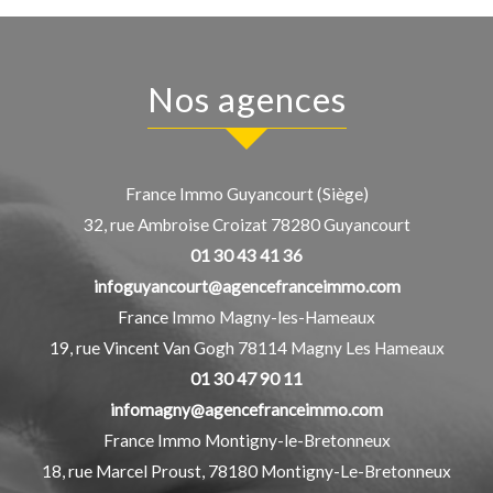
Nos agences
France Immo Guyancourt (Siège)
32, rue Ambroise Croizat
78280
Guyancourt
01 30 43 41 36
infoguyancourt@agencefranceimmo.com
France Immo Magny-les-Hameaux
19, rue Vincent Van Gogh
78114
Magny Les Hameaux
01 30 47 90 11
infomagny@agencefranceimmo.com
France Immo Montigny-le-Bretonneux
18, rue Marcel Proust,
78180
Montigny-Le-Bretonneux