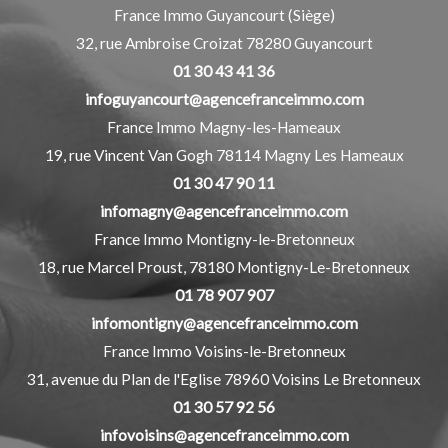
France Immo Guyancourt (Siège)
32, rue Ambroise Croizat
78280
Guyancourt
01 30 43 41 36
infoguyancourt@agencefranceimmo.com
France Immo Magny-les-Hameaux
19, rue Vincent Van Gogh
78114
Magny Les Hameaux
01 30 47 90 11
infomagny@agencefranceimmo.com
France Immo Montigny-le-Bretonneux
18, rue Marcel Proust,
78180
Montigny-Le-Bretonneux
01 78 907 907
infomontigny@agencefranceimmo.com
France Immo Voisins-le-Bretonneux
31, avenue du Plan de l'Eglise
78960
Voisins Le Bretonneux
01 30 57 92 56
infovoisins@agencefranceimmo.com