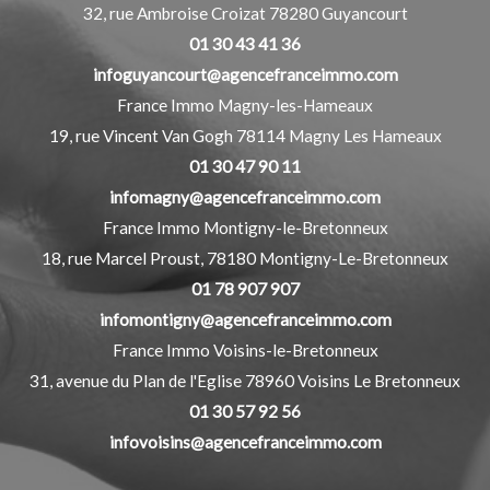
32, rue Ambroise Croizat
78280
Guyancourt
01 30 43 41 36
infoguyancourt@agencefranceimmo.com
France Immo Magny-les-Hameaux
19, rue Vincent Van Gogh
78114
Magny Les Hameaux
01 30 47 90 11
infomagny@agencefranceimmo.com
France Immo Montigny-le-Bretonneux
18, rue Marcel Proust,
78180
Montigny-Le-Bretonneux
01 78 907 907
infomontigny@agencefranceimmo.com
France Immo Voisins-le-Bretonneux
31, avenue du Plan de l'Eglise
78960
Voisins Le Bretonneux
01 30 57 92 56
infovoisins@agencefranceimmo.com