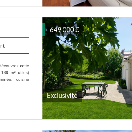
649 000
€
rt
 découvrez cette
 189 m² utiles)
inée, cuisine
Exclusivité