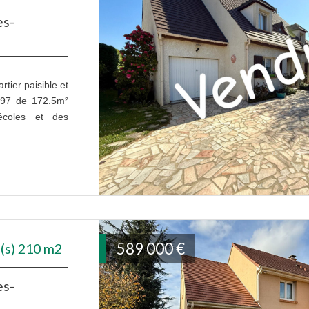
es-
tier paisible et
1997 de 172.5m²
écoles et des
589 000
€
(s) 210 m2
es-