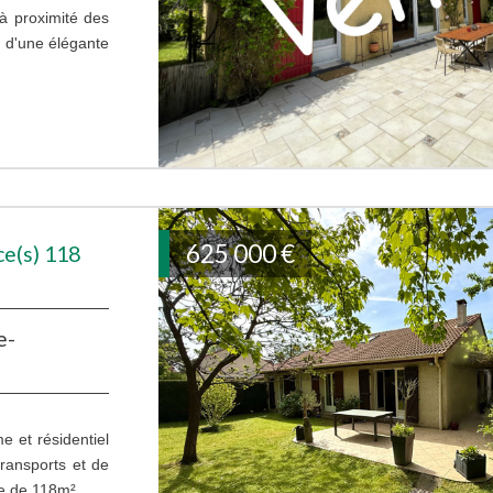
 à proximité des
 d'une élégante
625 000
€
ce(s) 118
e-
 et résidentiel
ransports et de
le de 118m²...