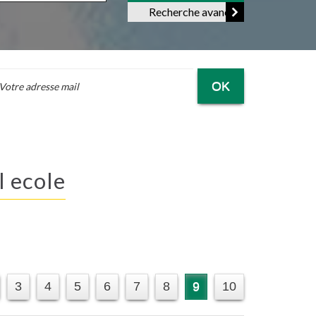
Recherche avancée
OK
 l ecole
3
4
5
6
7
8
9
10