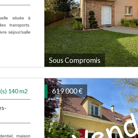
uelle située à
s transports.
re séjour/salle
Sous Compromis
619 000
€
(s) 140 m2
es-
dentiel, maison