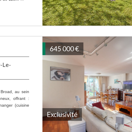
645 000
€
y-Le-
 Broad, au sein
neux, offrant :
manger (cuisine
Exclusivité