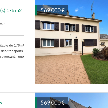
569 000
€
(s) 176 m2
es-
itable de 176m²
 des transports.
raversant, une
569 000
€
es