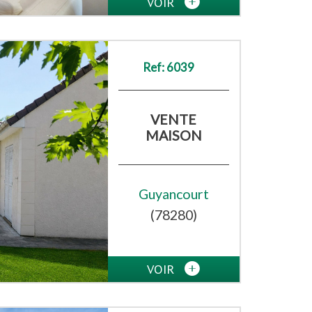
VOIR
Ref: 6039
VENTE
MAISON
Guyancourt
(78280)
VOIR