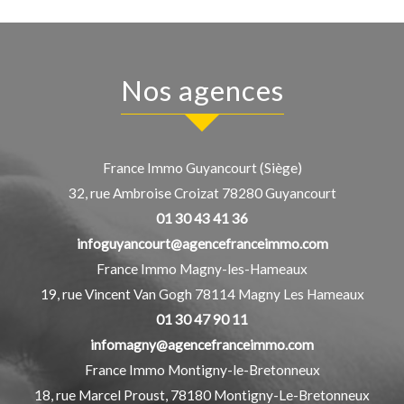
Nos agences
France Immo Guyancourt (Siège)
32, rue Ambroise Croizat
78280
Guyancourt
01 30 43 41 36
infoguyancourt@agencefranceimmo.com
France Immo Magny-les-Hameaux
19, rue Vincent Van Gogh
78114
Magny Les Hameaux
01 30 47 90 11
infomagny@agencefranceimmo.com
France Immo Montigny-le-Bretonneux
18, rue Marcel Proust,
78180
Montigny-Le-Bretonneux