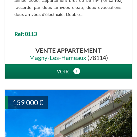
année 2000, appartement brut de 58 m² (loi carrez)
raccordé par deux arrivées d'eau, deux évacuations,
deux arrivées d'électricité. Double...
Ref: 0113
VENTE
APPARTEMENT
Magny-Les-Hameaux
(78114)
VOIR
159 000
€