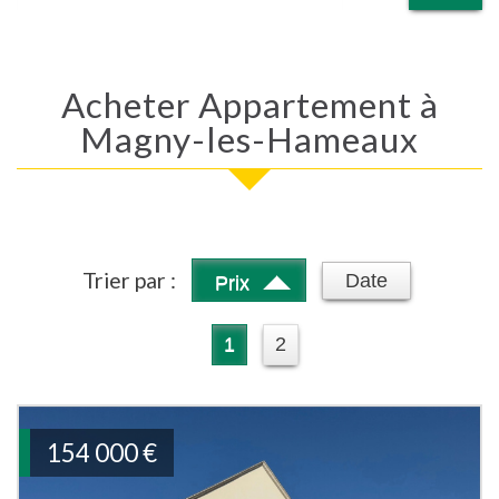
Acheter Appartement à
Magny-les-Hameaux
Trier par :
Date
Prix
1
2
154 000
€