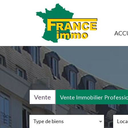
ACC
Vente
Vente Immobilier Professi
Type de biens
Local