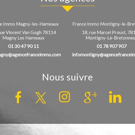
ce Immo Magny-les-Hameaux
France Immo Montigny-le-Bre
rue Vincent Van Gogh
78114
18, rue Marcel Proust,
78
Magny Les Hameaux
Montigny-Le-Bretonne
01 30 47 90 11
01 78 907 907
agny@agencefranceimmo.com
infomontigny@agencefrance
Nous suivre