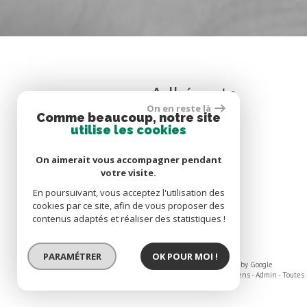
Adhérents
On en reste là
Comme beaucoup, notre site
utilise les cookies
On aimerait vous accompagner pendant
votre visite.
En poursuivant, vous acceptez l'utilisation des
cookies par ce site, afin de vous proposer des
contenus adaptés et réaliser des statistiques !
PARAMÉTRER
OK POUR MOI !
© 2026 | Tous droits réservés | Traduction powered by Google
Plan du site
-
Mentions légales
-
Nos honoraires
-
Liens
-
Admin
-
Toutes
nos annonces
-
Politique RGPD