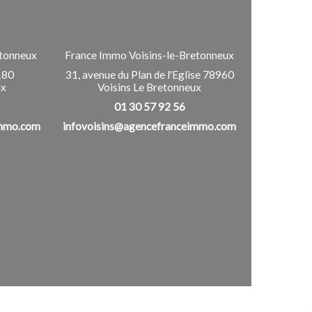
tonneux
France Immo Voisins-le-Bretonneux
180
31, avenue du Plan de l'Eglise
78960
ux
Voisins Le Bretonneux
01 30 57 92 56
immo.com
infovoisins@agencefranceimmo.com