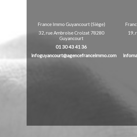
France Immo Guyancourt (Siège)
Fran
32, rue Ambroise Croizat
78280
19, 
Guyancourt
01 30 43 41 36
infoguyancourt@agencefranceimmo.com
infom