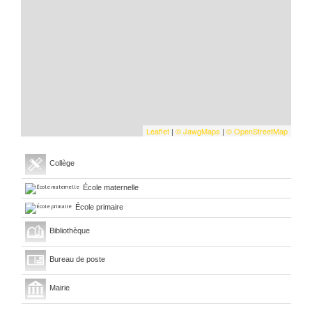
Leaflet
|
©
Jawg
Maps
|
© OpenStreetMap
Collège
École maternelle
École primaire
Bibliothèque
Bureau de poste
Mairie