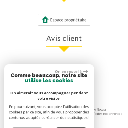
Espace propriétaire
avis client
Voir nos avis clients
On en reste là
Comme beaucoup, notre site
0 avis
utilise les cookies
On aimerait vous accompagner pendant
votre visite.
En poursuivant, vous acceptez l'utilisation des
© 2026 | Tous droits réservés | Traduction powered by Google
cookies par ce site, afin de vous proposer des
Plan du site
-
Mentions légales
-
Nos honoraires
-
Liens
-
Admin
-
Toutes nos annonces
-
contenus adaptés et réaliser des statistiques !
Politique RGPD
Site internet compatible multi-supports,