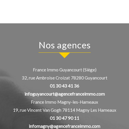
nos agences
France Immo Guyancourt (Siège)
32, rue Ambroise Croizat
78280
Guyancourt
01 30 43 41 36
infoguyancourt@agencefranceimmo.com
France Immo Magny-les-Hameaux
19, rue Vincent Van Gogh
78114
Magny Les Hameaux
01 30 47 90 11
infomagny@agencefranceimmo.com