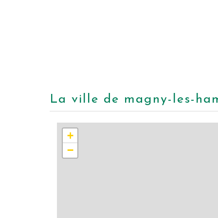
la ville de magny-les-ha
+
−