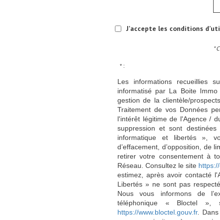
J'accepte les conditions d'ut
* 
* :
Les informations recueillies s
informatisé par La Boite Immo 
gestion de la clientèle/prospe
Traitement de vos Données per
l'intérêt légitime de l'Agence 
suppression et sont destinée
informatique et libertés », v
d’effacement, d’opposition, de l
retirer votre consentement à t
Réseau. Consultez le site
https://
estimez, après avoir contacté l
Libertés » ne sont pas respect
Nous vous informons de l’ex
téléphonique « Bloctel », 
https://www.bloctel.gouv.fr
. Dans