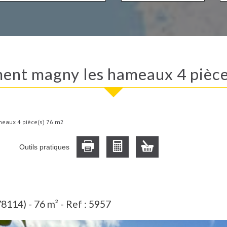
ment magny les hameaux 4 pièc
eaux 4 pièce(s) 76 m2
Outils pratiques
114) - 76 m² -
Ref : 5957