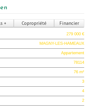
ien
ls +
Copropriété
Financier
279 000 €
MAGNY-LES-HAMEAUX
Appartement
78114
76 m²
3
4
2