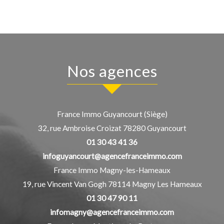
nos agences
France Immo Guyancourt (Siège)
32, rue Ambroise Croizat
78280
Guyancourt
01 30 43 41 36
infoguyancourt@agencefranceimmo.com
France Immo Magny-les-Hameaux
19, rue Vincent Van Gogh
78114
Magny Les Hameaux
01 30 47 90 11
infomagny@agencefranceimmo.com