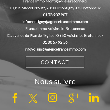
France Immo Montigny-le-Bretonneux
18, rue Marcel Proust,
78180
Montigny-Le-Bretonneux
01 78 907 907
infomontigny@agencefranceimmo.com
France Immo Voisins-le-Bretonneux
31, avenue du Plan de l'Eglise
78960
Voisins Le Bretonneux
01 30 57 92 56
infovoisins@agencefranceimmo.com
CONTACT
nous suivre