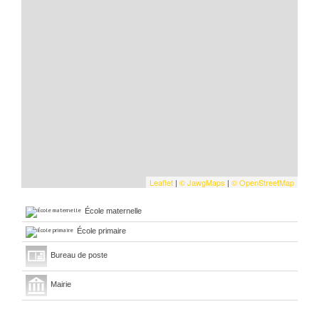
Leaflet
|
©
Jawg
Maps
|
© OpenStreetMap
École maternelle
École primaire
Bureau de poste
Mairie