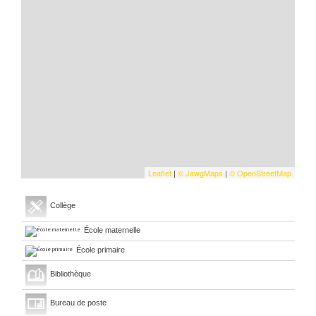
Leaflet
|
©
Jawg
Maps
|
© OpenStreetMap
Collège
École maternelle
École primaire
Bibliothèque
Bureau de poste