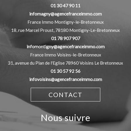
01 30 47 90 11
infomagny@agencefranceimmo.com
France Immo Montigny-le-Bretonneux
18, rue Marcel Proust,
78180
Montigny-Le-Bretonneux
01 78 907 907
infomontigny@agencefranceimmo.com
France Immo Voisins-le-Bretonneux
31, avenue du Plan de l'Eglise
78960
Voisins Le Bretonneux
01 30 57 92 56
infovoisins@agencefranceimmo.com
CONTACT
nous suivre