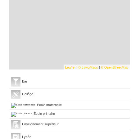
Leaflet
|
©
Jawg
Maps
|
© OpenStreetMap
Bar
Collège
École maternelle
École primaire
Enseignement supérieur
Lycée