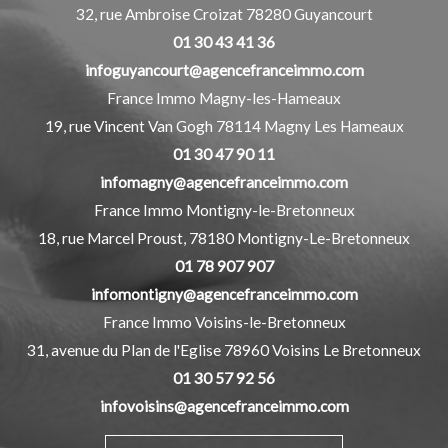
32, rue Ambroise Croizat
78280
Guyancourt
01 30 43 41 36
infoguyancourt@agencefranceimmo.com
France Immo Magny-les-Hameaux
19, rue Vincent Van Gogh
78114
Magny Les Hameaux
01 30 47 90 11
infomagny@agencefranceimmo.com
France Immo Montigny-le-Bretonneux
18, rue Marcel Proust,
78180
Montigny-Le-Bretonneux
01 78 907 907
infomontigny@agencefranceimmo.com
France Immo Voisins-le-Bretonneux
31, avenue du Plan de l'Eglise
78960
Voisins Le Bretonneux
01 30 57 92 56
infovoisins@agencefranceimmo.com